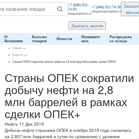
Заказат
+7 (846)
922-
+7 (846)
922-74-30
74-05
звонок
omegaenergetik@mail.ru
omegaen@inbox.ru
Заказать звонок
О
Каталог
Напишите
Распродажа
Новости
Компании
товаров
нам
со склада
Главная
⟶
Новости
⟶
Страны ОПЕК сократили добычу нефти на 2,8 млн баррелей в рамках сделки ОПЕК+
Страны ОПЕК сократили
добычу нефти на 2,8
млн баррелей в рамках
сделки ОПЕК+
Нефть
11 Дек 2019
Добыча нефти странами ОПЕК в ноябре 2019 года снизилась
на 2,807 млн баррелей в сутки по сравнению с уровнем