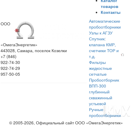
Каталог
товаров
Контакты
Автоматические
ООО
пробоотборники
Узлы к АГЗУ
Спутник:
«ОмегаЭнергетик»
клапана КМР,
443028, Самара, поселок Козелки
счетчики ТОР и
+7 (846)
т.д.
922-74-30
Фильтры
922-74-29
жидкостные
957-50-05
сетчатые
Пробоотборник
ВПП-300
глубинный
скважинный
устьевой
Ручные
пробоотборники
© 2005-2026, Официальный сайт ООО «ОмегаЭнергетик»