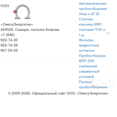
Автоматические
ООО
пробоотборники
Узлы к АГЗУ
Спутник:
«ОмегаЭнергетик»
клапана КМР,
443028, Самара, поселок Козелки
счетчики ТОР и
+7 (846)
т.д.
922-74-30
Фильтры
922-74-29
жидкостные
957-50-05
сетчатые
Пробоотборник
ВПП-300
глубинный
скважинный
устьевой
Ручные
пробоотборники
© 2005-2026, Официальный сайт ООО «ОмегаЭнергетик»