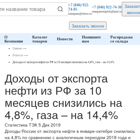
Заказат
+7 (846)
922-
+7 (846)
922-74-30
74-05
звонок
omegaenergetik@mail.ru
omegaen@inbox.ru
Заказать звонок
О
Каталог
Напишите
Распродажа
Новости
Компании
товаров
нам
со склада
Главная
⟶
Новости
⟶
Доходы от экспорта нефти из РФ за 10 месяцев снизились на 4,8%, газа – на 14,4%
Доходы от экспорта
нефти из РФ за 10
месяцев снизились на
4,8%, газа – на 14,4%
Статистика ТЭК
5 Дек 2019
Доходы России от экспорта нефти в январе-октябре снизились
на 4,8% по сравнению с аналогичным периодом 2018 года и