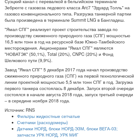
Суэцкий канал с перевалкой в бельгийском терминале
Зебрюгге с газовоза ледового класса Arc7 "Эдуард Толль" на
газовоз конвенционального типа. Разгрузка танкерной партии
была произведена в терминале Summit LNG в Бангладеш.
"Ямал СПГ" реализует проект строительства завода по
производству сжиженного природного газа (СПГ) мощностью
16,5 млн тонн в год на ресурсной базе Южно-Тамбейского
месторождения. Акционерами "Ямал СПГ" являются
"НОВАТЭК" (50,1%), Total (20%), CNPC (20%) и Фонд
Шелкового пути (9,9%).
Завод "Ямал СПГ" 5 декабря 2017 года начал производство
сжиженного природного газа (СПГ) на первой технологической
линии проектной мощностью 5,5 млн тонн СПГ в год. Загрузка
первого танкера состоялась 8 декабря. Запуск второй очереди
состоялся в начале августа 2018 года, запуск третьей очереди
– в середине ноября 2018 года.
Источник: RNS
Фильтры жидкостные сетчатые
Счетчики (расходомеры)
Датчики НОРД, блоки НОРД-Э3М, блоки ВЕГА-03;
запчасти УРК НОРД, УРК МИГ