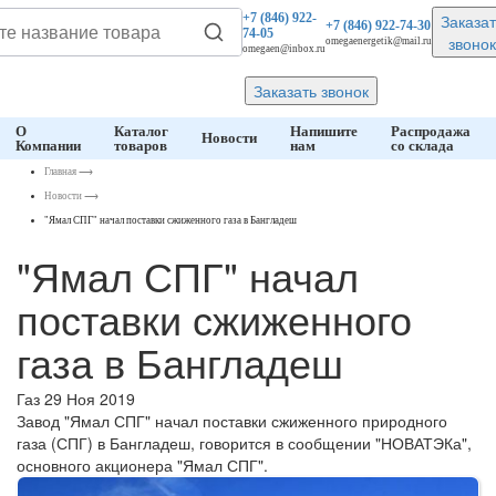
Заказат
+7 (846)
922-
+7 (846)
922-74-30
74-05
звонок
omegaenergetik@mail.ru
omegaen@inbox.ru
Заказать звонок
О
Каталог
Напишите
Распродажа
Новости
Компании
товаров
нам
со склада
Главная
⟶
Новости
⟶
"Ямал СПГ" начал поставки сжиженного газа в Бангладеш
"Ямал СПГ" начал
поставки сжиженного
газа в Бангладеш
Газ
29 Ноя 2019
Завод "Ямал СПГ" начал поставки сжиженного природного
газа (СПГ) в Бангладеш, говорится в сообщении "НОВАТЭКа",
основного акционера "Ямал СПГ".