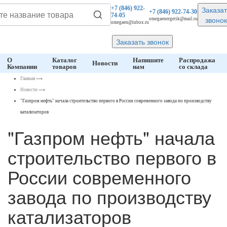
Заказат
+7 (846)
922-
+7 (846)
922-74-30
74-05
звонок
omegaenergetik@mail.ru
omegaen@inbox.ru
Заказать звонок
О
Каталог
Напишите
Распродажа
Новости
Компании
товаров
нам
со склада
Главная
⟶
Новости
⟶
"Газпром нефть" начала строительство первого в России современного завода по производству
катализаторов
"Газпром нефть" начала
строительство первого в
России современного
завода по производству
катализаторов