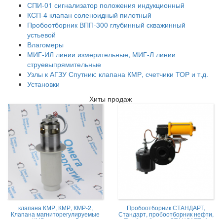
СПИ-01 сигнализатор положения индукционный
КСП-4 клапан соленоидный пилотный
Пробоотборник ВПП-300 глубинный скважинный
устьевой
Влагомеры
МИГ-ИЛ линии измерительные, МИГ-Л линии
струевыпрямительные
Узлы к АГЗУ Спутник: клапана КМР, счетчики ТОР и т.д.
Установки
Хиты продаж
клапана КМР, КМР, КМР-2,
Пробоотборник СТАНДАРТ,
Клапана магниторегулируемые
Стандарт, пробоотборник нефти,
КМР жидкостной
Пробоотборник СТАНДАРТ -А