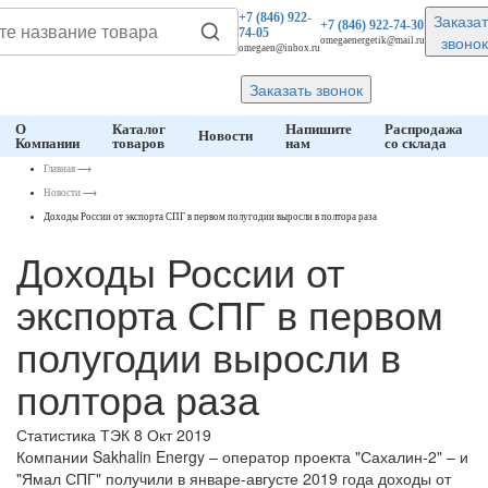
Заказат
+7 (846)
922-
+7 (846)
922-74-30
74-05
звонок
omegaenergetik@mail.ru
omegaen@inbox.ru
Заказать звонок
О
Каталог
Напишите
Распродажа
Новости
Компании
товаров
нам
со склада
Главная
⟶
Новости
⟶
Доходы России от экспорта СПГ в первом полугодии выросли в полтора раза
Доходы России от
экспорта СПГ в первом
полугодии выросли в
полтора раза
Статистика ТЭК
8 Окт 2019
Компании Sakhalin Energy – оператор проекта "Сахалин-2" – и
"Ямал СПГ" получили в январе-августе 2019 года доходы от