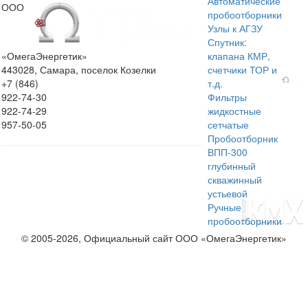
Автоматические
ООО
пробоотборники
Узлы к АГЗУ
Спутник:
«ОмегаЭнергетик»
клапана КМР,
443028, Самара, поселок Козелки
счетчики ТОР и
+7 (846)
т.д.
922-74-30
Фильтры
922-74-29
жидкостные
957-50-05
сетчатые
Пробоотборник
ВПП-300
глубинный
скважинный
устьевой
Ручные
пробоотборники
© 2005-2026, Официальный сайт ООО «ОмегаЭнергетик»