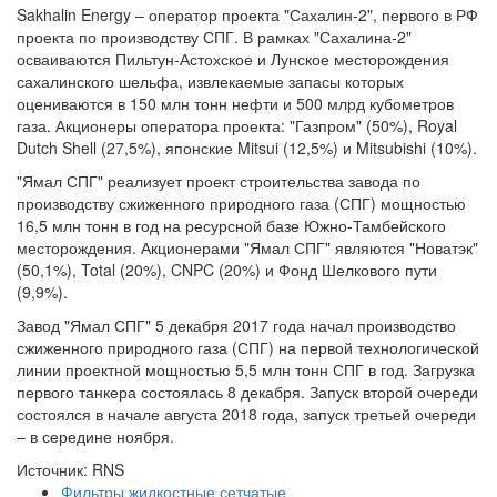
Sakhalin Energy – оператор проекта "Сахалин-2", первого в РФ
проекта по производству СПГ. В рамках "Сахалина-2"
осваиваются Пильтун-Астохское и Лунское месторождения
сахалинского шельфа, извлекаемые запасы которых
оцениваются в 150 млн тонн нефти и 500 млрд кубометров
газа. Акционеры оператора проекта: "Газпром" (50%), Royal
Dutch Shell (27,5%), японские Mitsui (12,5%) и Mitsubishi (10%).
"Ямал СПГ" реализует проект строительства завода по
производству сжиженного природного газа (СПГ) мощностью
16,5 млн тонн в год на ресурсной базе Южно-Тамбейского
месторождения. Акционерами "Ямал СПГ" являются "Новатэк"
(50,1%), Total (20%), CNPC (20%) и Фонд Шелкового пути
(9,9%).
Завод "Ямал СПГ" 5 декабря 2017 года начал производство
сжиженного природного газа (СПГ) на первой технологической
линии проектной мощностью 5,5 млн тонн СПГ в год. Загрузка
первого танкера состоялась 8 декабря. Запуск второй очереди
состоялся в начале августа 2018 года, запуск третьей очереди
– в середине ноября.
Источник: RNS
Фильтры жидкостные сетчатые