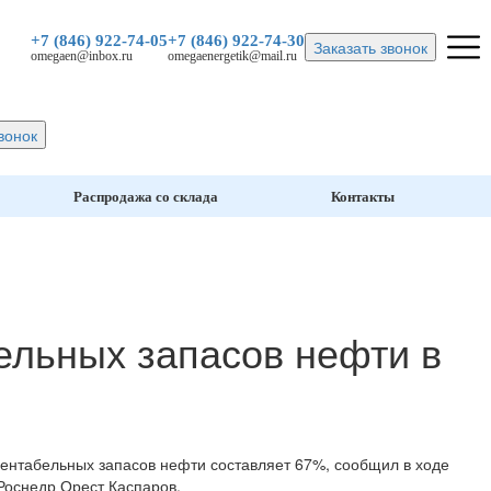
+7 (846)
922-74-05
+7 (846)
922-74-30
Заказать звонок
omegaen@inbox.ru
omegaenergetik@mail.ru
вонок
Распродажа со склада
Контакты
ельных запасов нефти в
ентабельных запасов нефти составляет 67%, сообщил в ходе
Роснедр Орест Каспаров.