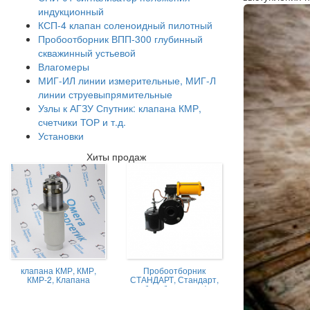
индукционный
КСП-4 клапан соленоидный пилотный
Пробоотборник ВПП-300 глубинный
скважинный устьевой
Влагомеры
МИГ-ИЛ линии измерительные, МИГ-Л
линии струевыпрямительные
Узлы к АГЗУ Спутник: клапана КМР,
счетчики ТОР и т.д.
Установки
Хиты продаж
клапана КМР, КМР,
Пробоотборник
КМР-2, Клапана
СТАНДАРТ, Стандарт,
магниторегулируемые
пробоотборник нефти,
КМР жидкостной
Пробоотборник
СТАНДАРТ -А