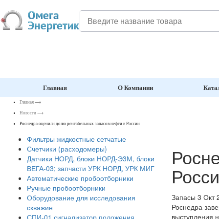
Главная
О Компании
Ката
Главная
⟶
Новости
⟶
Роснедра оценили долю рентабельных запасов нефти в России
Фильтры жидкостные сетчатые
Счетчики (расходомеры)
Росне
Датчики НОРД, блоки НОРД-Э3М, блоки
Росс
ВЕГА-03; запчасти УРК НОРД, УРК МИГ
Автоматические пробоотборники
Ручные пробоотборники
Запасы
3 Окт 
Оборудование для исследования
Роснедра заве
скважин
выступления н
СПИ-01 сигнализатор положения