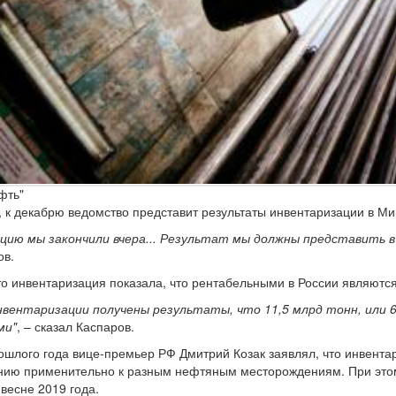
фть"
, к декабрю ведомство представит результаты инвентаризации в 
цию мы закончили вчера... Результат мы должны представить в
ов.
то инвентаризация показала, что рентабельными в России являютс
нвентаризации получены результаты, что 11,5 млрд тонн, или 
ми"
, – сказал Каспаров.
ошлого года вице-премьер РФ Дмитрий Козак заявлял, что инвент
ию применительно к разным нефтяным месторождениям. При этом 
 весне 2019 года.