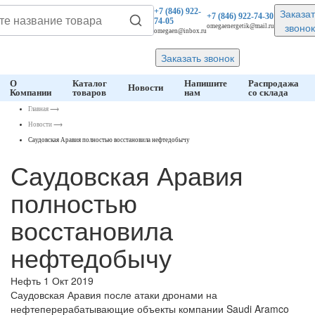
Заказат
+7 (846)
922-
+7 (846)
922-74-30
74-05
звонок
omegaenergetik@mail.ru
omegaen@inbox.ru
Заказать звонок
О
Каталог
Напишите
Распродажа
Новости
Компании
товаров
нам
со склада
Главная
⟶
Новости
⟶
Саудовская Аравия полностью восстановила нефтедобычу
Саудовская Аравия
полностью
восстановила
нефтедобычу
Нефть
1 Окт 2019
Саудовская Аравия после атаки дронами на
нефтеперерабатывающие объекты компании Saudi Aramco