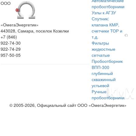
Автоматические
ООО
пробоотборники
Узлы к АГЗУ
Спутник:
«ОмегаЭнергетик»
клапана КМР,
443028, Самара, поселок Козелки
счетчики ТОР и
+7 (846)
т.д.
922-74-30
Фильтры
922-74-29
жидкостные
957-50-05
сетчатые
Пробоотборник
ВПП-300
глубинный
скважинный
устьевой
Ручные
пробоотборники
© 2005-2026, Официальный сайт ООО «ОмегаЭнергетик»