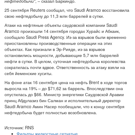
нефтедобычи"
, – сказал Баркиндо.
25 сентября Reuters сообщал, что Saudi Aramco восстановила
свою нефтедобычу до 11,3 млн баррелей в сутки.
Атаки на нефтяные объекты саудовской компании Saudi
Aramco произошли 14 сентября городах Хурайс и Абкаик,
сообщало Saudi Press Agency. Из-за взрывов были временно
приостановлены производственные операции на этих
объектах. Как признали в Эр-Рияде, из-за взрывов
остановились мощности, добывающие 5,7 млн баррелей
нефти в сутки. В целом, суточная нефтедобыча королевства
сократилась почти вдвое. Ответственность за атаку взяли на
себя йеменские хуситы.
На фоне атак 16 сентября цена на нефть Brent в ходе торгов
выросла на 19% – до $71,62 за баррель. Впоследствии она
опустилась до $66. Министр энергетики Саудовской Аравии
принц Абдулазиз бин Салман и исполнительный директор
Saudi Aramco Амин Насер пообещали, что к концу сентября
нефтедобыча будет полностью возобновлена.
Источник: RNS
Фильтры жидкостные сетчатые