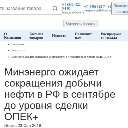
Заказат
+7 (846)
922-
+7 (846)
922-74-30
74-05
звонок
omegaenergetik@mail.ru
omegaen@inbox.ru
Заказать звонок
О
Каталог
Напишите
Распродажа
Новости
Компании
товаров
нам
со склада
Главная
⟶
Новости
⟶
Минэнерго ожидает сокращения добычи нефти в РФ в сентябре до уровня сделки ОПЕК+
Минэнерго ожидает
сокращения добычи
нефти в РФ в сентябре
до уровня сделки
ОПЕК+
Нефть
23 Сен 2019