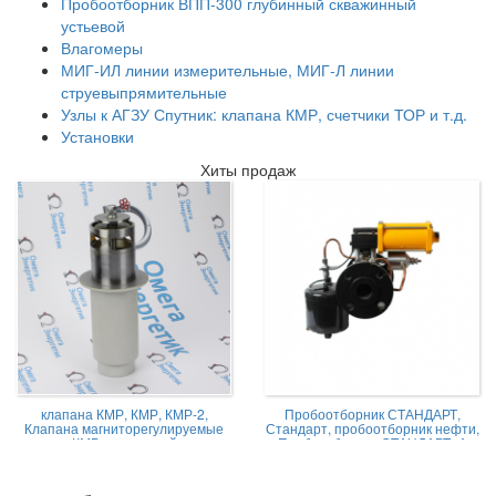
Пробоотборник ВПП-300 глубинный скважинный
устьевой
Влагомеры
МИГ-ИЛ линии измерительные, МИГ-Л линии
струевыпрямительные
Узлы к АГЗУ Спутник: клапана КМР, счетчики ТОР и т.д.
Установки
Хиты продаж
клапана КМР, КМР, КМР-2,
Пробоотборник СТАНДАРТ,
Клапана магниторегулируемые
Стандарт, пробоотборник нефти,
КМР жидкостной
Пробоотборник СТАНДАРТ -А