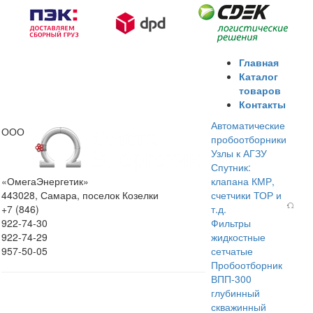
Главная
Каталог
товаров
Контакты
Автоматические
ООО
пробоотборники
Узлы к АГЗУ
Спутник:
«ОмегаЭнергетик»
клапана КМР,
443028, Самара, поселок Козелки
счетчики ТОР и
+7 (846)
т.д.
922-74-30
Фильтры
922-74-29
жидкостные
957-50-05
сетчатые
Пробоотборник
ВПП-300
глубинный
скважинный