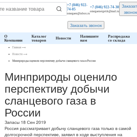
Заказат
+7 (846)
922-
+7 (846)
922-74-30
74-05
звонок
omegaenergetik@mail.ru
omegaen@inbox.ru
Заказать звонок
О
Каталог
Напишите
Распродажа
Новости
Компании
товаров
нам
со склада
Главная
⟶
Новости
⟶
Минприроды оценило перспективу добычи сланцевого газа в России
Минприроды оценило
перспективу добычи
сланцевого газа в
России
Запасы
18 Сен 2019
Россия рассматривает добычу сланцевого газа только в самой
долгосрочной перспективе, заявил в ходе выступления на