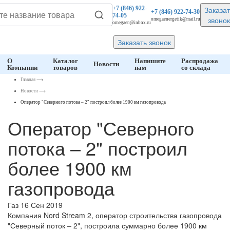
Заказат
+7 (846)
922-
+7 (846)
922-74-30
74-05
звонок
omegaenergetik@mail.ru
omegaen@inbox.ru
Заказать звонок
О
Каталог
Напишите
Распродажа
Новости
Компании
товаров
нам
со склада
Главная
⟶
Новости
⟶
Оператор "Северного потока – 2" построил более 1900 км газопровода
Оператор "Северного
потока – 2" построил
более 1900 км
газопровода
Газ
16 Сен 2019
Компания Nord Stream 2, оператор строительства газопровода
"Северный поток – 2", построила суммарно более 1900 км