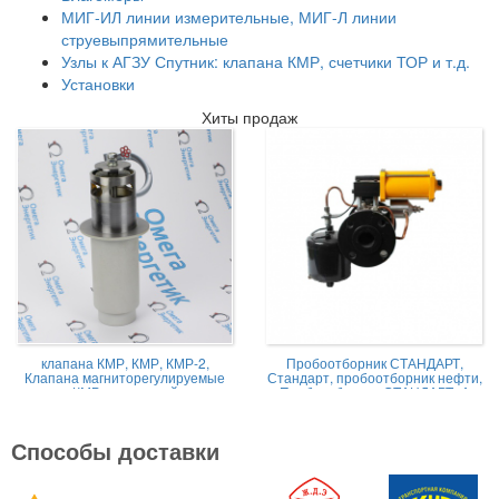
МИГ-ИЛ линии измерительные, МИГ-Л линии
струевыпрямительные
Узлы к АГЗУ Спутник: клапана КМР, счетчики ТОР и т.д.
Установки
Хиты продаж
клапана КМР, КМР, КМР-2,
Пробоотборник СТАНДАРТ,
Клапана магниторегулируемые
Стандарт, пробоотборник нефти,
КМР жидкостной
Пробоотборник СТАНДАРТ -А
Способы доставки