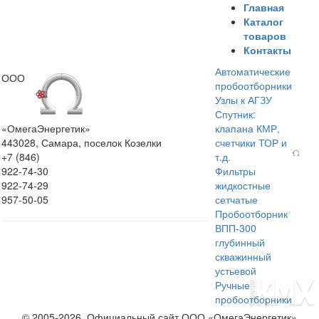
Главная
Каталог
товаров
Контакты
Автоматические
ООО
пробоотборники
Узлы к АГЗУ
Спутник:
«ОмегаЭнергетик»
клапана КМР,
443028, Самара, поселок Козелки
счетчики ТОР и
+7 (846)
т.д.
922-74-30
Фильтры
922-74-29
жидкостные
957-50-05
сетчатые
Пробоотборник
ВПП-300
глубинный
скважинный
устьевой
Ручные
пробоотборники
© 2005-2026, Официальный сайт ООО «ОмегаЭнергетик»