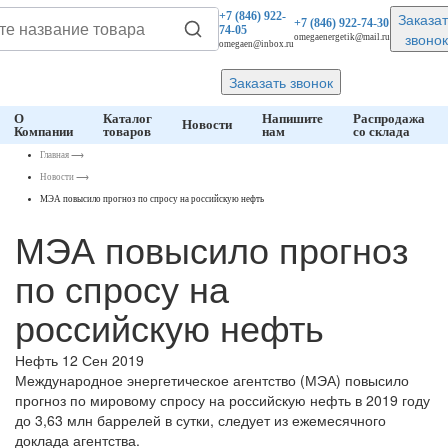
Заказат
+7 (846)
922-
+7 (846)
922-74-30
74-05
звонок
omegaenergetik@mail.ru
omegaen@inbox.ru
Заказать звонок
О
Каталог
Напишите
Распродажа
Новости
Компании
товаров
нам
со склада
Главная
⟶
Новости
⟶
МЭА повысило прогноз по спросу на российскую нефть
МЭА повысило прогноз
по спросу на
российскую нефть
Нефть
12 Сен 2019
Международное энергетическое агентство (МЭА) повысило
прогноз по мировому спросу на российскую нефть в 2019 году
до 3,63 млн баррелей в сутки, следует из ежемесячного
доклада агентства.