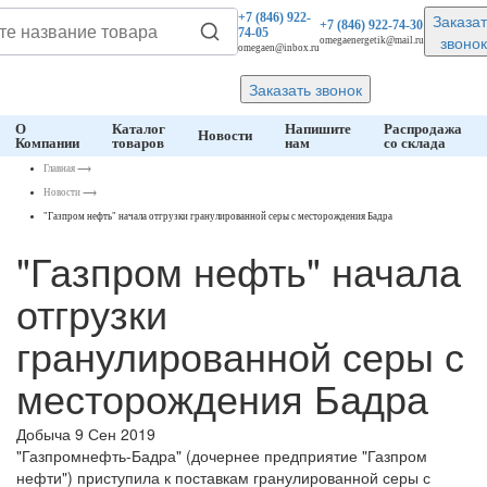
Заказат
+7 (846)
922-
+7 (846)
922-74-30
74-05
звонок
omegaenergetik@mail.ru
omegaen@inbox.ru
Заказать звонок
О
Каталог
Напишите
Распродажа
Новости
Компании
товаров
нам
со склада
Главная
⟶
Новости
⟶
"Газпром нефть" начала отгрузки гранулированной серы с месторождения Бадра
"Газпром нефть" начала
отгрузки
гранулированной серы с
месторождения Бадра
Добыча
9 Сен 2019
"Газпромнефть-Бадра" (дочернее предприятие "Газпром
нефти") приступила к поставкам гранулированной серы с