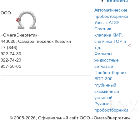
Контакты
Автоматические
ООО
пробоотборники
Узлы к АГЗУ
Спутник:
«ОмегаЭнергетик»
клапана КМР,
443028, Самара, поселок Козелки
счетчики ТОР и
+7 (846)
т.д.
922-74-30
Фильтры
922-74-29
жидкостные
957-50-05
сетчатые
Пробоотборник
ВПП-300
глубинный
скважинный
устьевой
Ручные
пробоотборники
© 2005-2026, Официальный сайт ООО «ОмегаЭнергетик»