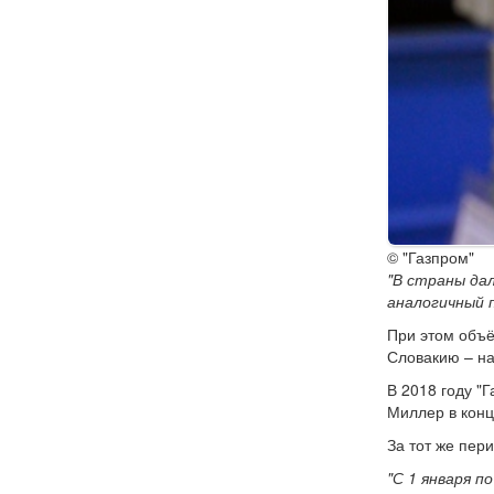
© "Газпром"
"В страны дал
аналогичный п
При этом объём
Словакию – на
В 2018 году "
Миллер в конц
За тот же пер
"С 1 января п