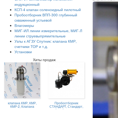
индукционный
КСП-4 клапан соленоидный пилотный
Пробоотборник ВПП-300 глубинный
скважинный устьевой
Влагомеры
МИГ-ИЛ линии измерительные, МИГ-Л
линии струевыпрямительные
Узлы к АГЗУ Спутник: клапана КМР,
счетчики ТОР и т.д.
Установки
Хиты продаж
клапана КМР, КМР,
Пробоотборник
КМР-2, Клапана
СТАНДАРТ, Стандарт,
магниторегулируемые
пробоотборник нефти,
КМР жидкостной
Пробоотборник
СТАНДАРТ -А