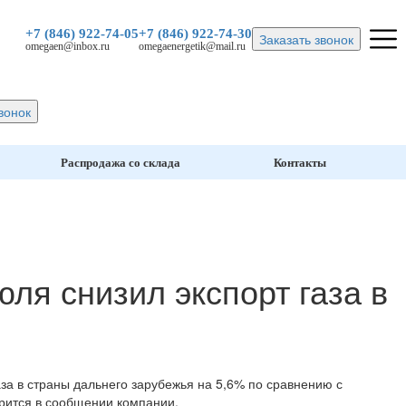
+7 (846)
922-74-05
+7 (846)
922-74-30
Заказать звонок
omegaen@inbox.ru
omegaenergetik@mail.ru
вонок
Распродажа со склада
Контакты
юля снизил экспорт газа в
аза в страны дальнего зарубежья на 5,6% по сравнению с
рится в сообщении компании.