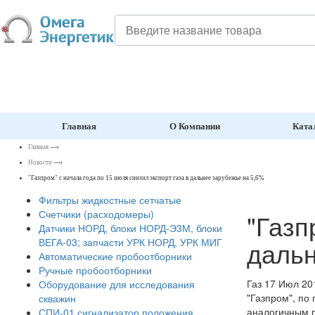
Главная
О Компании
Ката
Главная
⟶
Новости
⟶
"Газпром" с начала года по 15 июля снизил экспорт газа в дальнее зарубежье на 5,6%
Фильтры жидкостные сетчатые
Счетчики (расходомеры)
"Газп
Датчики НОРД, блоки НОРД-Э3М, блоки
дальн
ВЕГА-03; запчасти УРК НОРД, УРК МИГ
Автоматические пробоотборники
Ручные пробоотборники
Газ
17 Июл 20
Оборудование для исследования
"Газпром", по
скважин
аналогичным п
СПИ-01 сигнализатор положения