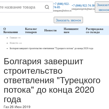
Заказат
+7 (846)
922-
+7 (846)
922-74-30
74-05
звонок
omegaenergetik@mail.ru
omegaen@inbox.ru
Заказать звонок
О
Каталог
Напишите
Распродажа
Новости
Компании
товаров
нам
со склада
Главная
⟶
Новости
⟶
Болгария завершит строительство ответвления "Турецкого потока" до конца 2020 года
Болгария завершит
строительство
ответвления "Турецкого
потока" до конца 2020
года
Газ
26 Июн 2019