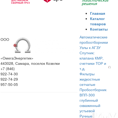
Главная
Каталог
товаров
Контакты
Автоматические
ООО
пробоотборники
Узлы к АГЗУ
Спутник:
«ОмегаЭнергетик»
клапана КМР,
443028, Самара, поселок Козелки
счетчики ТОР и
+7 (846)
т.д.
922-74-30
Фильтры
922-74-29
жидкостные
957-50-05
сетчатые
Пробоотборник
ВПП-300
глубинный
скважинный
устьевой
Ручные