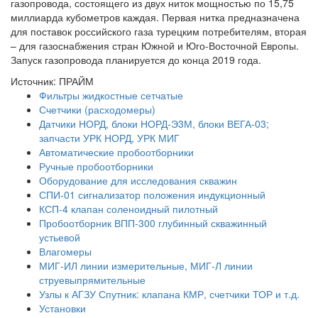
газопровода, состоящего из двух ниток мощностью по 15,75
миллиарда кубометров каждая. Первая нитка предназначена
для поставок российского газа турецким потребителям, вторая
– для газоснабжения стран Южной и Юго-Восточной Европы.
Запуск газопровода планируется до конца 2019 года.
Источник: ПРАЙМ
Фильтры жидкостные сетчатые
Счетчики (расходомеры)
Датчики НОРД, блоки НОРД-Э3М, блоки ВЕГА-03;
запчасти УРК НОРД, УРК МИГ
Автоматические пробоотборники
Ручные пробоотборники
Оборудование для исследования скважин
СПИ-01 сигнализатор положения индукционный
КСП-4 клапан соленоидный пилотный
Пробоотборник ВПП-300 глубинный скважинный
устьевой
Влагомеры
МИГ-ИЛ линии измерительные, МИГ-Л линии
струевыпрямительные
Узлы к АГЗУ Спутник: клапана КМР, счетчики ТОР и т.д.
Установки