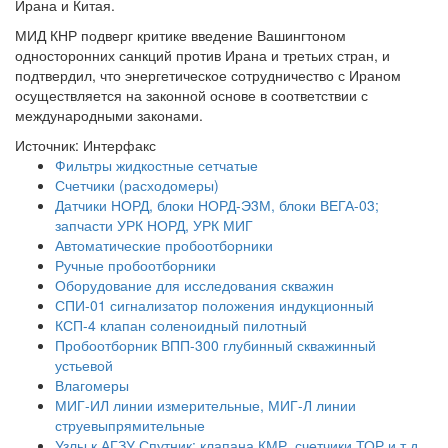
Ирана и Китая.
МИД КНР подверг критике введение Вашингтоном
односторонних санкций против Ирана и третьих стран, и
подтвердил, что энергетическое сотрудничество с Ираном
осуществляется на законной основе в соответствии с
международными законами.
Источник: Интерфакс
Фильтры жидкостные сетчатые
Счетчики (расходомеры)
Датчики НОРД, блоки НОРД-Э3М, блоки ВЕГА-03;
запчасти УРК НОРД, УРК МИГ
Автоматические пробоотборники
Ручные пробоотборники
Оборудование для исследования скважин
СПИ-01 сигнализатор положения индукционный
КСП-4 клапан соленоидный пилотный
Пробоотборник ВПП-300 глубинный скважинный
устьевой
Влагомеры
МИГ-ИЛ линии измерительные, МИГ-Л линии
струевыпрямительные
Узлы к АГЗУ Спутник: клапана КМР, счетчики ТОР и т.д.