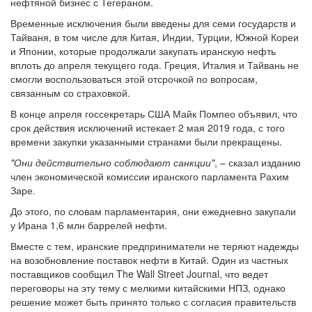
нефтяной бизнес с Тегераном.
Временные исключения были введены для семи государств и
Тайваня, в том числе для Китая, Индии, Турции, Южной Кореи
и Японии, которые продолжали закупать иранскую нефть
вплоть до апреля текущего года. Греция, Италия и Тайвань не
смогли воспользоваться этой отсрочкой по вопросам,
связанным со страховкой.
В конце апреля госсекретарь США Майк Помпео объявил, что
срок действия исключений истекает 2 мая 2019 года, с того
времени закупки указанными странами были прекращены.
"Они действительно соблюдают санкции"
, – сказал изданию
член экономической комиссии иранского парламента Рахим
Заре.
До этого, по словам парламентария, они ежедневно закупали
у Ирана 1,6 млн баррелей нефти.
Вместе с тем, иранские предприниматели не теряют надежды
на возобновление поставок нефти в Китай. Один из частных
поставщиков сообщил The Wall Street Journal, что ведет
переговоры на эту тему с мелкими китайскими НПЗ, однако
решение может быть принято только с согласия правительств