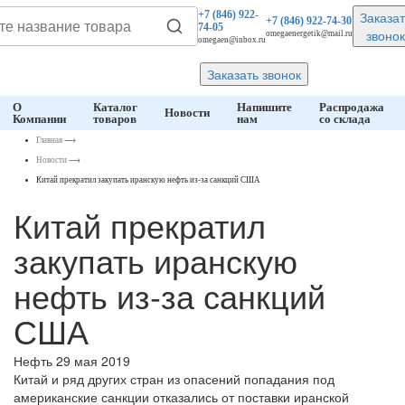
Заказат
+7 (846)
922-
+7 (846)
922-74-30
74-05
звонок
omegaenergetik@mail.ru
omegaen@inbox.ru
Заказать звонок
О
Каталог
Напишите
Распродажа
Новости
Компании
товаров
нам
со склада
Главная
⟶
Новости
⟶
Китай прекратил закупать иранскую нефть из-за санкций США
Китай прекратил
закупать иранскую
нефть из-за санкций
США
Нефть
29 мая 2019
Китай и ряд других стран из опасений попадания под
американские санкции отказались от поставки иранской