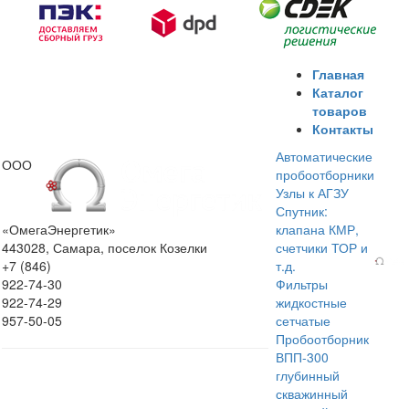
Главная
Каталог
товаров
Контакты
Автоматические
ООО
пробоотборники
Узлы к АГЗУ
Спутник:
«ОмегаЭнергетик»
клапана КМР,
443028, Самара, поселок Козелки
счетчики ТОР и
+7 (846)
т.д.
922-74-30
Фильтры
922-74-29
жидкостные
957-50-05
сетчатые
Пробоотборник
ВПП-300
глубинный
скважинный