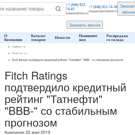
Заказат
+7 (846)
922-
+7 (846)
922-74-30
74-05
звонок
omegaenergetik@mail.ru
omegaen@inbox.ru
Заказать звонок
О
Каталог
Напишите
Распродажа
Новости
Компании
товаров
нам
со склада
Главная
⟶
Новости
⟶
Fitch Ratings подтвердило кредитный рейтинг "Татнефти" "BBB-" со стабильным прогнозом
Fitch Ratings
подтвердило кредитный
рейтинг "Татнефти"
"BBB-" со стабильным
прогнозом
Компании
22 мая 2019