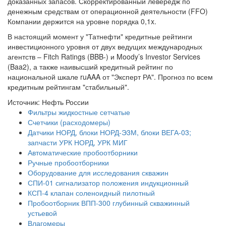
доказанных запасов. Скорректированный левередж по
денежным средствам от операционной деятельности (FFO)
Компании держится на уровне порядка 0,1x.
В настоящий момент у "Татнефти" кредитные рейтинги
инвестиционного уровня от двух ведущих международных
агентств – Fitch Ratings (BBB-) и Moody’s Investor Services
(Baa2), а также наивысший кредитный рейтинг по
национальной шкале ruAAA от "Эксперт РА". Прогноз по всем
кредитным рейтингам "стабильный".
Источник: Нефть России
Фильтры жидкостные сетчатые
Счетчики (расходомеры)
Датчики НОРД, блоки НОРД-Э3М, блоки ВЕГА-03;
запчасти УРК НОРД, УРК МИГ
Автоматические пробоотборники
Ручные пробоотборники
Оборудование для исследования скважин
СПИ-01 сигнализатор положения индукционный
КСП-4 клапан соленоидный пилотный
Пробоотборник ВПП-300 глубинный скважинный
устьевой
Влагомеры