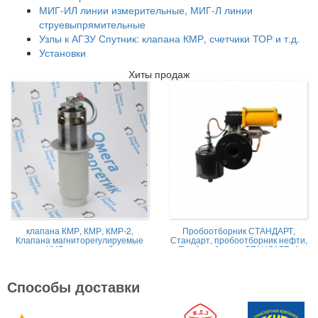
МИГ-ИЛ линии измерительные, МИГ-Л линии
струевыпрямительные
Узлы к АГЗУ Спутник: клапана КМР, счетчики ТОР и т.д.
Установки
Хиты продаж
клапана КМР, КМР, КМР-2,
Пробоотборник СТАНДАРТ,
Клапана магниторегулируемые
Стандарт, пробоотборник нефти,
КМР жидкостной
Пробоотборник СТАНДАРТ -А
Способы доставки