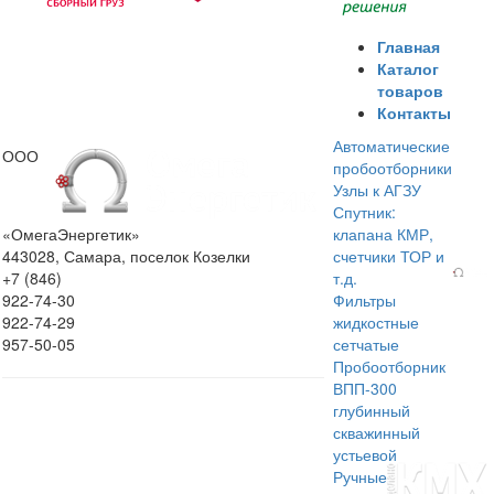
Главная
Каталог
товаров
Контакты
Автоматические
ООО
пробоотборники
Узлы к АГЗУ
Спутник:
«ОмегаЭнергетик»
клапана КМР,
443028, Самара, поселок Козелки
счетчики ТОР и
+7 (846)
т.д.
922-74-30
Фильтры
922-74-29
жидкостные
957-50-05
сетчатые
Пробоотборник
ВПП-300
глубинный
скважинный
устьевой
Ручные