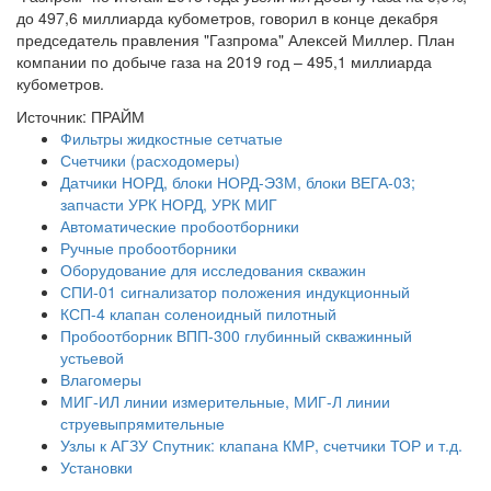
до 497,6 миллиарда кубометров, говорил в конце декабря
председатель правления "Газпрома" Алексей Миллер. План
компании по добыче газа на 2019 год – 495,1 миллиарда
кубометров.
Источник: ПРАЙМ
Фильтры жидкостные сетчатые
Счетчики (расходомеры)
Датчики НОРД, блоки НОРД-Э3М, блоки ВЕГА-03;
запчасти УРК НОРД, УРК МИГ
Автоматические пробоотборники
Ручные пробоотборники
Оборудование для исследования скважин
СПИ-01 сигнализатор положения индукционный
КСП-4 клапан соленоидный пилотный
Пробоотборник ВПП-300 глубинный скважинный
устьевой
Влагомеры
МИГ-ИЛ линии измерительные, МИГ-Л линии
струевыпрямительные
Узлы к АГЗУ Спутник: клапана КМР, счетчики ТОР и т.д.
Установки