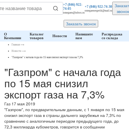
Заказат
+7 (846)
922-
+7 (846)
922-74-30
74-05
звонок
omegaenergetik@mail.ru
omegaen@inbox.ru
Заказать звонок
О
Каталог
Напишите
Распродажа
Новости
Компании
товаров
нам
со склада
Главная
⟶
Новости
⟶
"Газпром" с начала года по 15 мая снизил экспорт газа на 7,3%
"Газпром" с начала года
по 15 мая снизил
экспорт газа на 7,3%
Газ
17 мая 2019
"Газпром", по предварительным данным, с 1 января по 15 мая
снизил экспорт газа в страны дальнего зарубежья на 7,3% по
сравнению с аналогичным периодом предыдущего года, до
72,3 миллиарда кубометров, говорится в сообщении