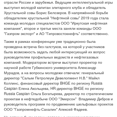
отрасли России и зарубежья. Ведущим интеллектуальной игры
выступил молодой капитан элитарного клуба и обладатель
Хрустальной совы Борис Белозеров. В напряжённой борьбе
обладателем хрустальной "Нефтяной совы" 2019 года стала
команда молодых специалистов ООО "Иркутская нефтяная
компания", второе и третье места заняли команды ООО
"Газпром экспорт" и АО "Гипровостокнефть" соответственно.
Также в рамках конференции уже традиционно была
проведена встреча без галстуков, на которой у участников
была возможность задать любой интересующий их вопрос
руководителям профильных ведомств и нефтегазовых
компаний. Модератором встречи выступил проректор по
научной работе Губкинского университета Александр
Мурадов, а на вопросы молодежи отвечали: генеральный
директор "Салым Петролеум Девелопмент Н.В." Майкл
Коллинс, финансовый директор BHGE по региону Russia
Caspian Елена Акольцева, HR-директор BHGE по региону
Russia Caspian Ольга Богатырева, директор по стратегическим
проектам в нефтедобыче ООО "Эмерсон" Владимир Дибров и
руководитель программ по продвижению шельфовых проектов
ООО "Газпромнефть-Сахалин" Алексей Фадеев.
На встрече были заданы вопросы о коммерциализации