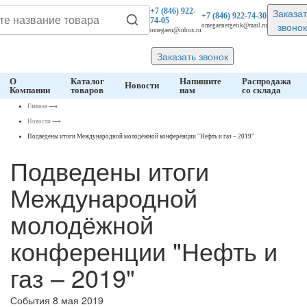
Заказат
+7 (846)
922-
+7 (846)
922-74-30
74-05
звонок
omegaenergetik@mail.ru
omegaen@inbox.ru
Заказать звонок
О
Каталог
Напишите
Распродажа
Новости
Компании
товаров
нам
со склада
Главная
⟶
Новости
⟶
Подведены итоги Международной молодёжной конференции "Нефть и газ – 2019"
Подведены итоги
Международной
молодёжной
конференции "Нефть и
газ – 2019"
События
8 мая 2019