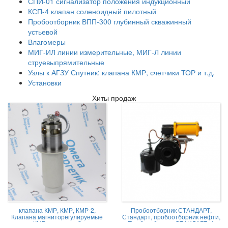
СПИ-01 сигнализатор положения индукционный
КСП-4 клапан соленоидный пилотный
Пробоотборник ВПП-300 глубинный скважинный
устьевой
Влагомеры
МИГ-ИЛ линии измерительные, МИГ-Л линии
струевыпрямительные
Узлы к АГЗУ Спутник: клапана КМР, счетчики ТОР и т.д.
Установки
Хиты продаж
клапана КМР, КМР, КМР-2,
Пробоотборник СТАНДАРТ,
Клапана магниторегулируемые
Стандарт, пробоотборник нефти,
КМР жидкостной
Пробоотборник СТАНДАРТ -А