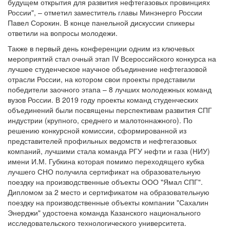
будущем открытия для развития нефтегазовых провинциях
России", – отметил заместитель главы Минэнерго России
Павел Сорокин. В конце панельной дискуссии спикеры
ответили на вопросы молодежи.
Также в первый день конференции одним из ключевых
мероприятий стал очный этап IV Всероссийского конкурса на
лучшее студенческое научное объединение нефтегазовой
отрасли России, на котором свои проекты представили
победители заочного этапа – 8 лучших молодежных команд
вузов России. В 2019 году проекты команд студенческих
объединений были посвящены перспективам развития СПГ
индустрии (крупного, среднего и малотоннажного). По
решению конкурсной комиссии, сформированной из
представителей профильных ведомств и нефтегазовых
компаний, лучшими стала команда РГУ нефти и газа (НИУ)
имени И.М. Губкина которая помимо переходящего кубка
лучшего СНО получила сертификат на образовательную
поездку на производственные объекты ООО "Ямал СПГ".
Дипломом за 2 место и сертификатом на образовательную
поездку на производственные объекты компании "Сахалин
Энерджи" удостоена команда Казанского национального
исследовательского технологического университета.