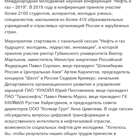
Международная молодежная научная конференция "Нефть и
газ – 2019". В 2019 году в конференции приняли участие
более 2100 студентов, аспирантов, молодых ученых,
специалистов, школьников из более 410 образовательных
учреждений и отраслевых организаций России и зарубежных
стран.
Мероприятие стартовало с панельной сессии "Нефть и газ
будущего: молодежь, лидерство, инновации", в которой
приняли участие ректор Губкинского университета Виктор
Мартынов, заместитель Министра энергетики Российской
Федерации Павел Сорокин, вице-президент "Шлюмберже
Россия и Центральная Азия" Артем Карапетов, председатель
концерна "Шелл" в России Седерик Кремерс, начальник
Департамента организационного развития и управления
карьерой ПАО "ЛУКОЙЛ Юрий Пихтовников, вице-президент
ПАО "Транснефть" Павел Ревель-Муроз, вице-президент ГК
InfoWatch Рустэм Хайретдинов, и председатель совета
директоров ООО "Колмар Груп" Анна Цивилева. В ходе сессии
обсуждались вопросы цифровой трансформации и
искусственного интеллекта в нефтегазовой отрасли,
возможности социальных лифтов для молодежи. "Хотелось
бы, чтобы результаты наших общих трудов принесли в