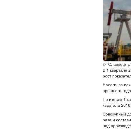
© "Славнефть
В 1 квартале 
рост показате
Налоги, за ис
прошлого года
По итогам 1 к
квартала 2018
Совокупный до
раза и состав
над производ