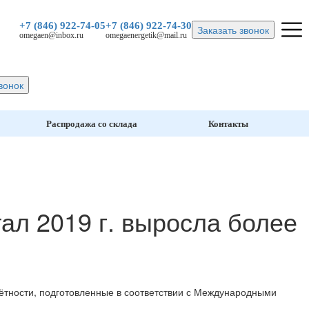
+7 (846)
922-74-05
+7 (846)
922-74-30
Заказать звонок
omegaen@inbox.ru
omegaenergetik@mail.ru
вонок
Распродажа со склада
Контакты
ал 2019 г. выросла более
тности, подготовленные в соответствии с Международными