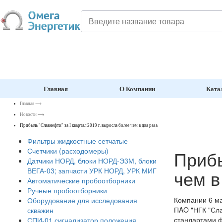
Главная
О Компании
Ката
Главная
⟶
Новости
⟶
Прибыль "Славнефти" за I квартал 2019 г. выросла более чем в два раза
Фильтры жидкостные сетчатые
Счетчики (расходомеры)
Прибы
Датчики НОРД, блоки НОРД-Э3М, блоки
чем в
ВЕГА-03; запчасти УРК НОРД, УРК МИГ
Автоматические пробоотборники
Ручные пробоотборники
Компании
6 м
Оборудование для исследования
ПAO "НГК "Сла
скважин
стандартами ф
СПИ-01 сигнализатор положения