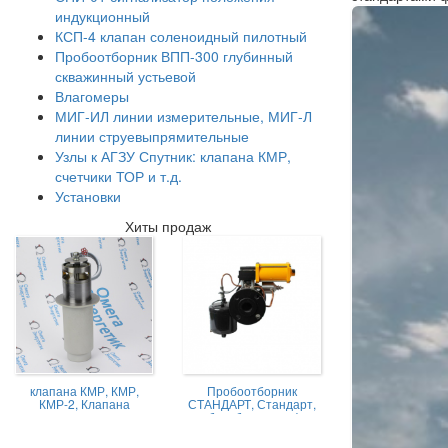
индукционный
КСП-4 клапан соленоидный пилотный
Пробоотборник ВПП-300 глубинный
скважинный устьевой
Влагомеры
МИГ-ИЛ линии измерительные, МИГ-Л
линии струевыпрямительные
Узлы к АГЗУ Спутник: клапана КМР,
счетчики ТОР и т.д.
Установки
Хиты продаж
клапана КМР, КМР,
Пробоотборник
КМР-2, Клапана
СТАНДАРТ, Стандарт,
магниторегулируемые
пробоотборник нефти,
КМР жидкостной
Пробоотборник
СТАНДАРТ -А