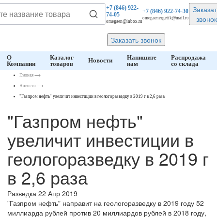
Заказат
+7 (846)
922-
+7 (846)
922-74-30
74-05
звонок
omegaenergetik@mail.ru
omegaen@inbox.ru
Заказать звонок
О
Каталог
Напишите
Распродажа
Новости
Компании
товаров
нам
со склада
Главная
⟶
Новости
⟶
"Газпром нефть" увеличит инвестиции в геологоразведку в 2019 г в 2,6 раза
"Газпром нефть"
увеличит инвестиции в
геологоразведку в 2019 г
в 2,6 раза
Разведка
22 Апр 2019
"Газпром нефть" направит на геологоразведку в 2019 году 52
миллиарда рублей против 20 миллиардов рублей в 2018 году,