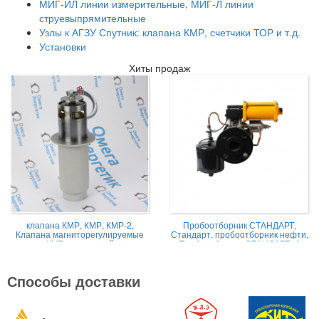
МИГ-ИЛ линии измерительные, МИГ-Л линии
струевыпрямительные
Узлы к АГЗУ Спутник: клапана КМР, счетчики ТОР и т.д.
Установки
Хиты продаж
клапана КМР, КМР, КМР-2,
Пробоотборник СТАНДАРТ,
Клапана магниторегулируемые
Стандарт, пробоотборник нефти,
КМР жидкостной
Пробоотборник СТАНДАРТ -А
Способы доставки