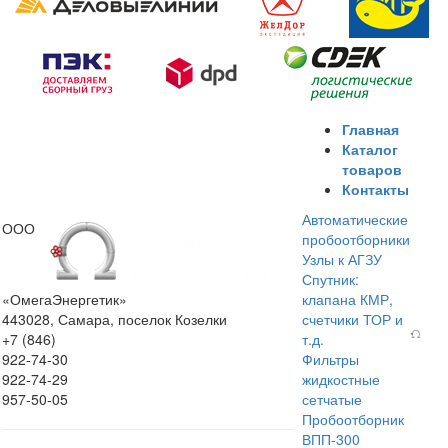
Главная
Каталог
товаров
Контакты
Автоматические
ООО
пробоотборники
Узлы к АГЗУ
Спутник:
«ОмегаЭнергетик»
клапана КМР,
443028, Самара, поселок Козелки
счетчики ТОР и
+7 (846)
т.д.
922-74-30
Фильтры
922-74-29
жидкостные
957-50-05
сетчатые
Пробоотборник
ВПП-300