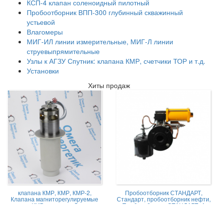
КСП-4 клапан соленоидный пилотный
Пробоотборник ВПП-300 глубинный скважинный
устьевой
Влагомеры
МИГ-ИЛ линии измерительные, МИГ-Л линии
струевыпрямительные
Узлы к АГЗУ Спутник: клапана КМР, счетчики ТОР и т.д.
Установки
Хиты продаж
клапана КМР, КМР, КМР-2,
Пробоотборник СТАНДАРТ,
Клапана магниторегулируемые
Стандарт, пробоотборник нефти,
КМР жидкостной
Пробоотборник СТАНДАРТ -А