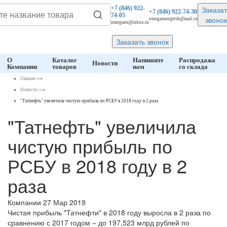
Заказат
+7 (846)
922-
+7 (846)
922-74-30
74-05
звонок
omegaenergetik@mail.ru
omegaen@inbox.ru
Заказать звонок
О
Каталог
Напишите
Распродажа
Новости
Компании
товаров
нам
со склада
Главная
⟶
Новости
⟶
"Татнефть" увеличила чистую прибыль по РСБУ в 2018 году в 2 раза
"Татнефть" увеличила
чистую прибыль по
РСБУ в 2018 году в 2
раза
Компании
27 Мар 2019
Чистая прибыль "Татнефти" в 2018 году выросла в 2 раза по
сравнению с 2017 годом – до 197,523 млрд рублей по