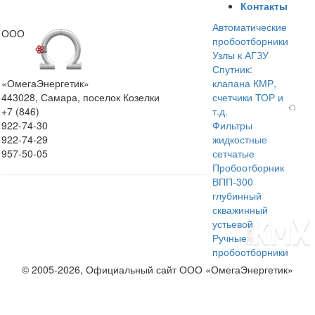
Контакты
Автоматические
ООО
пробоотборники
Узлы к АГЗУ
Спутник:
«ОмегаЭнергетик»
клапана КМР,
443028, Самара, поселок Козелки
счетчики ТОР и
+7 (846)
т.д.
922-74-30
Фильтры
922-74-29
жидкостные
957-50-05
сетчатые
Пробоотборник
ВПП-300
глубинный
скважинный
устьевой
Ручные
пробоотборники
© 2005-2026, Официальный сайт ООО «ОмегаЭнергетик»