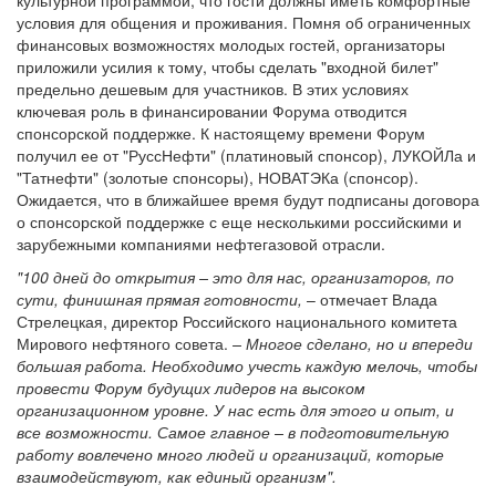
условия для общения и проживания. Помня об ограниченных
финансовых возможностях молодых гостей, организаторы
приложили усилия к тому, чтобы сделать "входной билет"
предельно дешевым для участников. В этих условиях
ключевая роль в финансировании Форума отводится
спонсорской поддержке. К настоящему времени Форум
получил ее от "РуссНефти" (платиновый спонсор), ЛУКОЙЛа и
"Татнефти" (золотые спонсоры), НОВАТЭКа (спонсор).
Ожидается, что в ближайшее время будут подписаны договора
о спонсорской поддержке с еще несколькими российскими и
зарубежными компаниями нефтегазовой отрасли.
"100 дней до открытия – это для нас, организаторов, по
сути, финишная прямая готовности,
– отмечает Влада
Стрелецкая, директор Российского национального комитета
Мирового нефтяного совета.
– Многое сделано, но и впереди
большая работа. Необходимо учесть каждую мелочь, чтобы
провести Форум будущих лидеров на высоком
организационном уровне. У нас есть для этого и опыт, и
все возможности. Самое главное – в подготовительную
работу вовлечено много людей и организаций, которые
взаимодействуют, как единый организм".