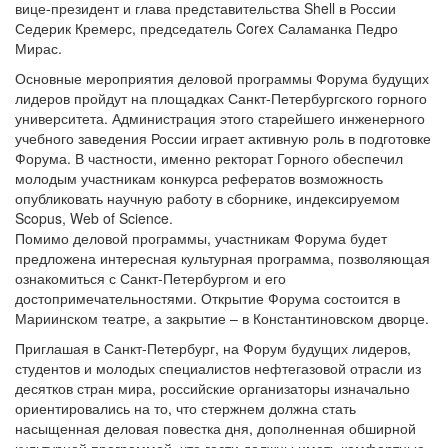
вице-президент и глава представительства Shell в России
Седерик Кремерс, председатель Corex Саламанка Педро
Мирас.
Основные мероприятия деловой программы Форума будущих
лидеров пройдут на площадках Санкт-Петербургского горного
университета. Администрация этого старейшего инженерного
учебного заведения России играет активную роль в подготовке
Форума. В частности, именно ректорат Горного обеспечил
молодым участникам конкурса рефератов возможность
опубликовать научную работу в сборнике, индексируемом
Scopus, Web of Science.
Помимо деловой программы, участникам Форума будет
предложена интересная культурная программа, позволяющая
ознакомиться с Санкт-Петербургом и его
достопримечательностями. Открытие Форума состоится в
Мариинском театре, а закрытие – в Константиновском дворце.
Приглашая в Санкт-Петербург, на Форум будущих лидеров,
студентов и молодых специалистов нефтегазовой отрасли из
десятков стран мира, российские организаторы изначально
ориентировались на то, что стержнем должна стать
насыщенная деловая повестка дня, дополненная обширной
культурной программой, что гости должны иметь комфортные