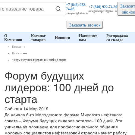
Заказат
+7 (846)
922-
+7 (846)
922-74-30
74-05
звонок
omegaenergetik@mail.ru
omegaen@inbox.ru
Заказать звонок
О
Каталог
Напишите
Распродажа
Новости
Компании
товаров
нам
со склада
Главная
⟶
Новости
⟶
Форум будущих лидеров: 100 дней до старта
Форум будущих
лидеров: 100 дней до
старта
События
14 Мар 2019
До начала 6-го Молодежного форума Мирового нефтяного
совета – Форума будущих лидеров осталось 100 дней. Эта
уникальная площадка для профессионального общения
молодых специалистов нефтегазовой отрасли начнет работу