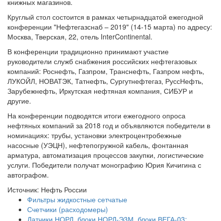
книжных магазинов.
Круглый стол состоится в рамках четырнадцатой ежегодной
конференции "Нефтегазснаб – 2019" (14-15 марта) по адресу:
Москва, Тверская, 22, отель InterContinental.
В конференции традиционно принимают участие
руководители служб снабжения российских нефтегазовых
компаний: Роснефть, Газпром, Транснефть, Газпром нефть,
ЛУКОЙЛ, НОВАТЭК, Татнефть, Сургутнефтегаз, РуссНефть,
Зарубежнефть, Иркутская нефтяная компания, СИБУР и
другие.
На конференции подводятся итоги ежегодного опроса
нефтяных компаний за 2018 год и объявляются победители в
номинациях: трубы, установки электроцентробежные
насосные (УЭЦН), нефтепогружной кабель, фонтанная
арматура, автоматизация процессов закупки, логистические
услуги. Победители получат монографию Юрия Кичигина с
автографом.
Источник: Нефть России
Фильтры жидкостные сетчатые
Счетчики (расходомеры)
Датчики НОРД, блоки НОРД-Э3М, блоки ВЕГА-03;