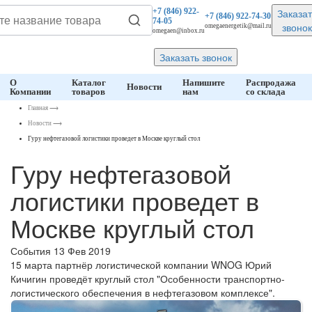
Заказат
+7 (846)
922-
+7 (846)
922-74-30
74-05
звонок
omegaenergetik@mail.ru
omegaen@inbox.ru
Заказать звонок
О
Каталог
Напишите
Распродажа
Новости
Компании
товаров
нам
со склада
Главная
⟶
Новости
⟶
Гуру нефтегазовой логистики проведет в Москве круглый стол
Гуру нефтегазовой
логистики проведет в
Москве круглый стол
События
13 Фев 2019
15 марта партнёр логистической компании WNOG Юрий
Кичигин проведёт круглый стол "Особенности транспортно-
логистического обеспечения в нефтегазовом комплексе".