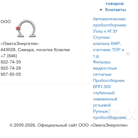
товаров
Контакты
Автоматические
ООО
пробоотборники
Узлы к АГЗУ
Спутник:
«ОмегаЭнергетик»
клапана КМР,
443028, Самара, поселок Козелки
счетчики ТОР и
+7 (846)
т.д.
922-74-30
Фильтры
922-74-29
жидкостные
957-50-05
сетчатые
Пробоотборник
ВПП-300
глубинный
скважинный
устьевой
Ручные
пробоотборники
© 2005-2026, Официальный сайт ООО «ОмегаЭнергетик»