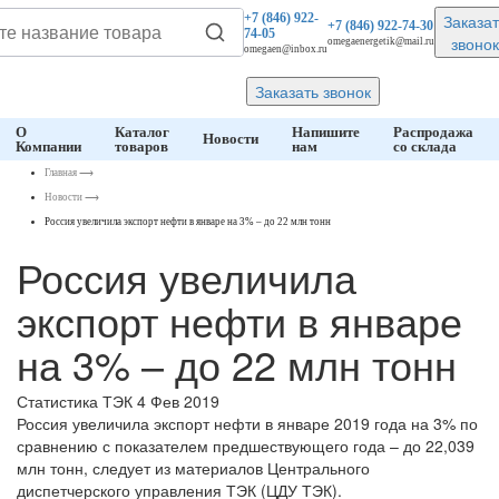
Заказат
+7 (846)
922-
+7 (846)
922-74-30
74-05
звонок
omegaenergetik@mail.ru
omegaen@inbox.ru
Заказать звонок
О
Каталог
Напишите
Распродажа
Новости
Компании
товаров
нам
со склада
Главная
⟶
Новости
⟶
Россия увеличила экспорт нефти в январе на 3% – до 22 млн тонн
Россия увеличила
экспорт нефти в январе
на 3% – до 22 млн тонн
Статистика ТЭК
4 Фев 2019
Россия увеличила экспорт нефти в январе 2019 года на 3% по
сравнению с показателем предшествующего года – до 22,039
млн тонн, следует из материалов Центрального
диспетчерского управления ТЭК (ЦДУ ТЭК).