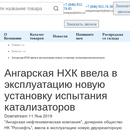
Заказат
+7 (846)
922-
+7 (846)
922-74-30
74-05
звонок
omegaenergetik@mail.ru
omegaen@inbox.ru
Заказать звонок
О
Каталог
Напишите
Распродажа
Новости
Компании
товаров
нам
со склада
Главная
⟶
Новости
⟶
Ангарская НХК ввела в эксплуатацию новую установку испытания катализаторов
Ангарская НХК ввела в
эксплуатацию новую
установку испытания
катализаторов
Downstream
11 Янв 2019
"Ангарская нефтехимическая компания", дочернее общество
НК "Роснефть", ввела в эксплуатацию новую двухреакторную