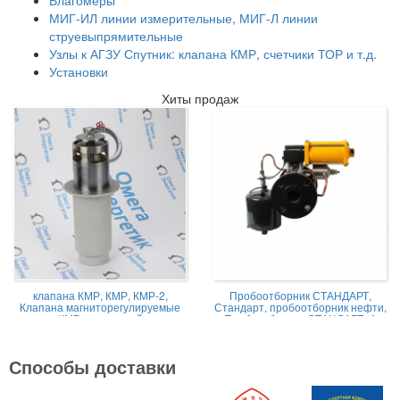
МИГ-ИЛ линии измерительные, МИГ-Л линии
струевыпрямительные
Узлы к АГЗУ Спутник: клапана КМР, счетчики ТОР и т.д.
Установки
Хиты продаж
клапана КМР, КМР, КМР-2,
Пробоотборник СТАНДАРТ,
Клапана магниторегулируемые
Стандарт, пробоотборник нефти,
КМР жидкостной
Пробоотборник СТАНДАРТ -А
Способы доставки