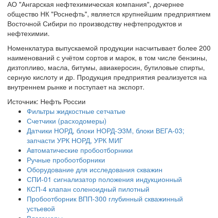
АО "Ангарская нефтехимическая компания", дочернее
общество НК "Роснефть", является крупнейшим предприятием
Восточной Сибири по производству нефтепродуктов и
нефтехимии.
Номенклатура выпускаемой продукции насчитывает более 200
наименований с учётом сортов и марок, в том числе бензины,
дизтопливо, масла, битумы, авиакеросин, бутиловые спирты,
серную кислоту и др. Продукция предприятия реализуется на
внутреннем рынке и поступает на экспорт.
Источник: Нефть России
Фильтры жидкостные сетчатые
Счетчики (расходомеры)
Датчики НОРД, блоки НОРД-Э3М, блоки ВЕГА-03;
запчасти УРК НОРД, УРК МИГ
Автоматические пробоотборники
Ручные пробоотборники
Оборудование для исследования скважин
СПИ-01 сигнализатор положения индукционный
КСП-4 клапан соленоидный пилотный
Пробоотборник ВПП-300 глубинный скважинный
устьевой
Влагомеры