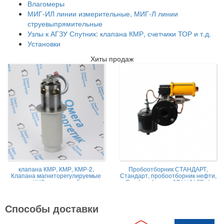
Влагомеры
МИГ-ИЛ линии измерительные, МИГ-Л линии
струевыпрямительные
Узлы к АГЗУ Спутник: клапана КМР, счетчики ТОР и т.д.
Установки
Хиты продаж
клапана КМР, КМР, КМР-2,
Пробоотборник СТАНДАРТ,
Клапана магниторегулируемые
Стандарт, пробоотборник нефти,
КМР жидкостной
Пробоотборник СТАНДАРТ -А
Способы доставки