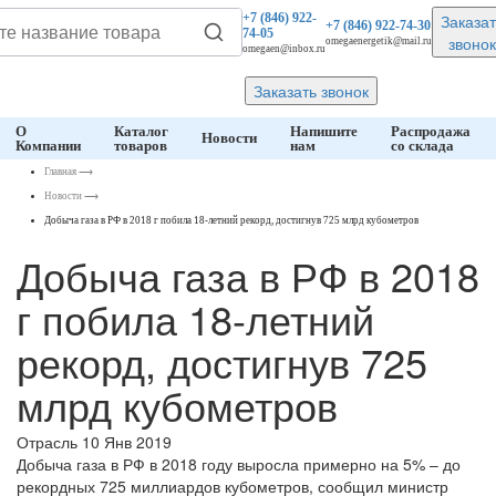
Заказат
+7 (846)
922-
+7 (846)
922-74-30
74-05
звонок
omegaenergetik@mail.ru
omegaen@inbox.ru
Заказать звонок
О
Каталог
Напишите
Распродажа
Новости
Компании
товаров
нам
со склада
Главная
⟶
Новости
⟶
Добыча газа в РФ в 2018 г побила 18-летний рекорд, достигнув 725 млрд кубометров
Добыча газа в РФ в 2018
г побила 18-летний
рекорд, достигнув 725
млрд кубометров
Отрасль
10 Янв 2019
Добыча газа в РФ в 2018 году выросла примерно на 5% – до
рекордных 725 миллиардов кубометров, сообщил министр