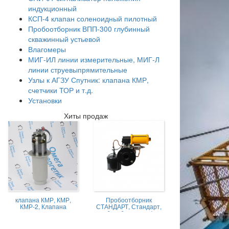
индукционный
КСП-4 клапан соленоидный пилотный
Пробоотборник ВПП-300 глубинный
скважинный устьевой
Влагомеры
МИГ-ИЛ линии измерительные, МИГ-Л
линии струевыпрямительные
Узлы к АГЗУ Спутник: клапана КМР,
счетчики ТОР и т.д.
Установки
Хиты продаж
клапана КМР, КМР,
Пробоотборник
КМР-2, Клапана
СТАНДАРТ, Стандарт,
магниторегулируемые
пробоотборник нефти,
КМР жидкостной
Пробоотборник
СТАНДАРТ -А