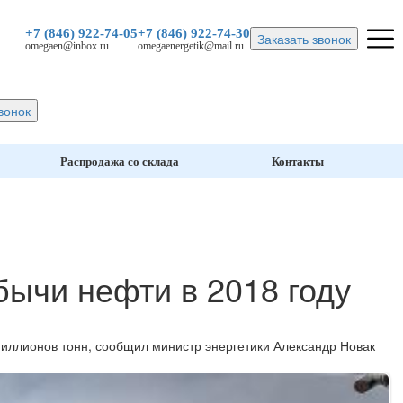
+7 (846)
922-74-05
+7 (846)
922-74-30
Заказать звонок
omegaen@inbox.ru
omegaenergetik@mail.ru
вонок
Распродажа со склада
Контакты
ычи нефти в 2018 году
 миллионов тонн, сообщил министр энергетики Александр Новак