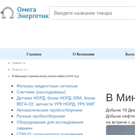
Главная
О Компании
Ката
Главная
⟶
Новости
⟶
В Минэнерго оценили объём добычи нефти в 2018 году
Фильтры жидкостные сетчатые
Счетчики (расходомеры)
В Мин
Датчики НОРД, блоки НОРД-Э3М, блоки
ВЕГА-03; запчасти УРК НОРД, УРК МИГ
Добыча
19 Де
Автоматические пробоотборники
Добыча нефти 
Ручные пробоотборники
на встрече с 
Оборудование для исследования
скважин
СПИ-01 сигнализатор положения