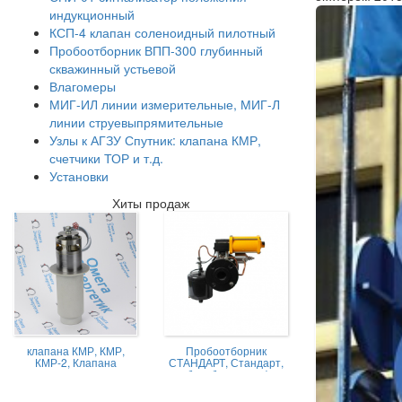
индукционный
КСП-4 клапан соленоидный пилотный
Пробоотборник ВПП-300 глубинный
скважинный устьевой
Влагомеры
МИГ-ИЛ линии измерительные, МИГ-Л
линии струевыпрямительные
Узлы к АГЗУ Спутник: клапана КМР,
счетчики ТОР и т.д.
Установки
Хиты продаж
клапана КМР, КМР,
Пробоотборник
КМР-2, Клапана
СТАНДАРТ, Стандарт,
магниторегулируемые
пробоотборник нефти,
КМР жидкостной
Пробоотборник
СТАНДАРТ -А