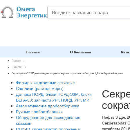
Главная
О Компании
Ката
Главная
⟶
Новости
⟶
Секретариат ОПЕК рекомендовал странам картеля сократить добычу на 1,3 млн баррелей в сутки
Фильтры жидкостные сетчатые
Счетчики (расходомеры)
Секре
Датчики НОРД, блоки НОРД-Э3М, блоки
сокра
ВЕГА-03; запчасти УРК НОРД, УРК МИГ
Автоматические пробоотборники
Ручные пробоотборники
Нефть
3 Дек 2
Оборудование для исследования
Секретариат О
скважин
октябрем 2018
СПИ-01 сигнализатор положения