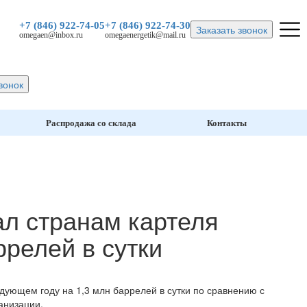
+7 (846)
922-74-05
+7 (846)
922-74-30
Заказать звонок
omegaen@inbox.ru
omegaenergetik@mail.ru
вонок
Распродажа со склада
Контакты
л странам картеля
ррелей в сутки
дующем году на 1,3 млн баррелей в сутки по сравнению с
анизации.