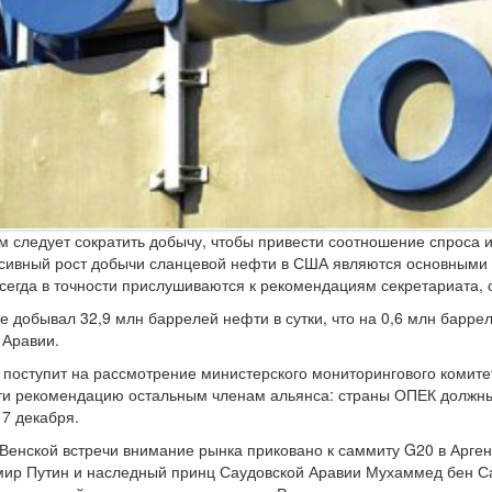
м следует сократить добычу, чтобы привести соотношение спроса 
сивный рост добычи сланцевой нефти в США являются основными 
сегда в точности прислушиваются к рекомендациям секретариата, о
е добывал 32,9 млн баррелей нефти в сутки, что на 0,6 млн барре
 Аравии.
поступит на рассмотрение министерского мониторингового комитет
ти рекомендацию остальным членам альянса: страны ОПЕК должны
 7 декабря.
Венской встречи внимание рынка приковано к саммиту G20 в Арген
ир Путин и наследный принц Саудовской Аравии Мухаммед бен Са