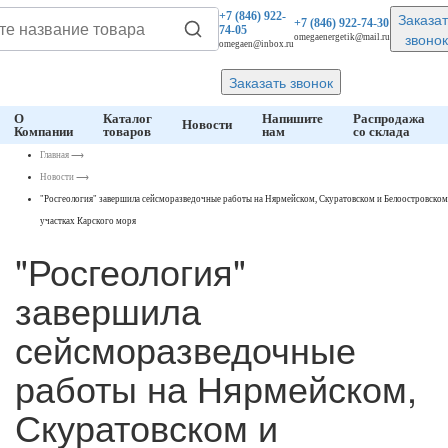
Заказат
+7 (846)
922-
+7 (846)
922-74-30
74-05
звонок
omegaenergetik@mail.ru
omegaen@inbox.ru
Заказать звонок
О
Каталог
Напишите
Распродажа
Новости
Компании
товаров
нам
со склада
Главная
⟶
Новости
⟶
"Росгеология" завершила сейсморазведочные работы на Нярмейском, Скуратовском и Белоостровском
участках Карского моря
"Росгеология"
завершила
сейсморазведочные
работы на Нярмейском,
Скуратовском и