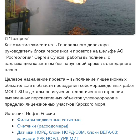
© "Газпром"
Как отметил заместитель Генерального директора –
руководитель блока геофизики и проектов на шельфе АО
"Росгеология" Сергей Сучков, работы выполнены с
надлежащим качеством без нарушений сроков календарного
плана.
Целевое назначение проекта – выполнение лицензионных
обязательств в области проведения сейсморазведочных работ
МОГТ 3D и детальное изучение геологического строения
выявленных перспективных объектов углеводородов в
пределах лицензионных участков Карского моря.
Источник: Нефть России
Фильтры жидкостные сетчатые
Счетчики (расходомеры)
Датчики НОРД, блоки НОРД-Э3М, блоки ВЕГА-03;
запчасти УРК НОРД, УРК МИГ