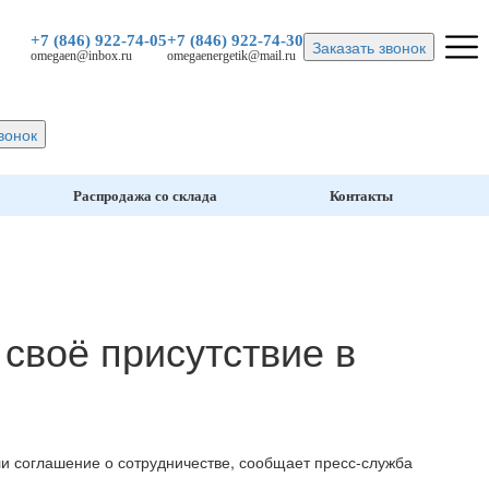
+7 (846)
922-74-05
+7 (846)
922-74-30
Заказать звонок
omegaen@inbox.ru
omegaenergetik@mail.ru
вонок
Распродажа со склада
Контакты
своё присутствие в
и соглашение о сотрудничестве, сообщает пресс-служба