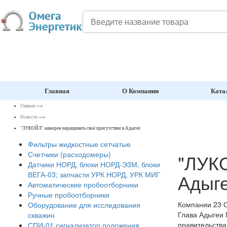
Главная
О Компании
Ката
Главная
⟶
Новости
⟶
"ЛУКОЙЛ" намерен наращивать своё присутствие в Адыгее
Фильтры жидкостные сетчатые
Счетчики (расходомеры)
"ЛУКО
Датчики НОРД, блоки НОРД-Э3М, блоки
Адыг
ВЕГА-03; запчасти УРК НОРД, УРК МИГ
Автоматические пробоотборники
Ручные пробоотборники
Компании
23 
Оборудование для исследования
Глава Адыгеи 
скважин
правительства
СПИ-01 сигнализатор положения