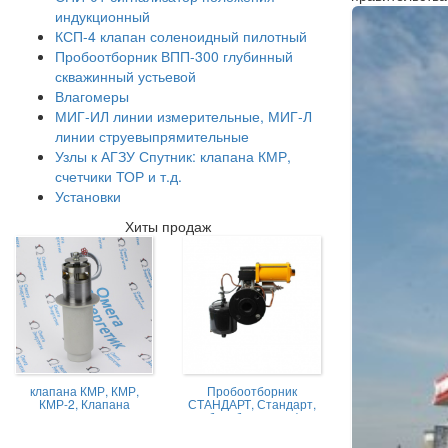
индукционный
КСП-4 клапан соленоидный пилотный
Пробоотборник ВПП-300 глубинный
скважинный устьевой
Влагомеры
МИГ-ИЛ линии измерительные, МИГ-Л
линии струевыпрямительные
Узлы к АГЗУ Спутник: клапана КМР,
счетчики ТОР и т.д.
Установки
Хиты продаж
клапана КМР, КМР,
Пробоотборник
КМР-2, Клапана
СТАНДАРТ, Стандарт,
магниторегулируемые
пробоотборник нефти,
КМР жидкостной
Пробоотборник
СТАНДАРТ -А