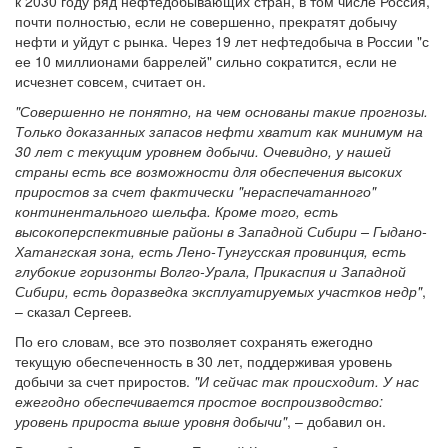
к 2030 году ряд нефтедобывающих стран, в том числе Россия,
почти полностью, если не совершенно, прекратят добычу
нефти и уйдут с рынка. Через 19 лет нефтедобыча в России "с
ее 10 миллионами баррелей" сильно сократится, если не
исчезнет совсем, считает он.
"Совершенно не понятно, на чем основаны такие прогнозы.
Только доказанных запасов нефти хватит как минимум на
30 лет с текущим уровнем добычи. Очевидно, у нашей
страны есть все возможности для обеспечения высоких
приростов за счет фактически "нераспечатанного"
континентального шельфа. Кроме того, есть
высокоперспективные районы в Западной Сибири – Гыдано-
Хатангская зона, есть Лено-Тунгусская провинция, есть
глубокие горизонты Волго-Урала, Прикаспия и Западной
Сибири, есть доразведка эксплуатируемых участков недр"
,
– сказал Сергеев.
По его словам, все это позволяет сохранять ежегодно
текущую обеспеченность в 30 лет, поддерживая уровень
добычи за счет приростов.
"И сейчас так происходит. У нас
ежегодно обеспечивается простое воспроизводство:
уровень прироста выше уровня добычи"
, – добавил он.