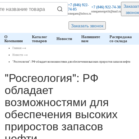
Заказат
+7 (846)
922-
+7 (846)
922-74-30
74-05
звонок
omegaenergetik@mail.ru
omegaen@inbox.ru
Заказать звонок
О
Каталог
Напишите
Распродажа
Новости
Компании
товаров
нам
со склада
Главная
⟶
Новости
⟶
"Росгеология": РФ обладает возможностями для обеспечения высоких приростов запасов нефти
"Росгеология": РФ
обладает
возможностями для
обеспечения высоких
приростов запасов
нефти