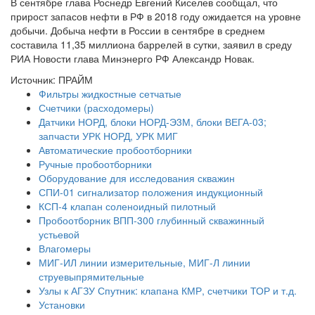
В сентябре глава Роснедр Евгений Киселев сообщал, что
прирост запасов нефти в РФ в 2018 году ожидается на уровне
добычи. Добыча нефти в России в сентябре в среднем
составила 11,35 миллиона баррелей в сутки, заявил в среду
РИА Новости глава Минэнерго РФ Александр Новак.
Источник: ПРАЙМ
Фильтры жидкостные сетчатые
Счетчики (расходомеры)
Датчики НОРД, блоки НОРД-Э3М, блоки ВЕГА-03;
запчасти УРК НОРД, УРК МИГ
Автоматические пробоотборники
Ручные пробоотборники
Оборудование для исследования скважин
СПИ-01 сигнализатор положения индукционный
КСП-4 клапан соленоидный пилотный
Пробоотборник ВПП-300 глубинный скважинный
устьевой
Влагомеры
МИГ-ИЛ линии измерительные, МИГ-Л линии
струевыпрямительные
Узлы к АГЗУ Спутник: клапана КМР, счетчики ТОР и т.д.
Установки