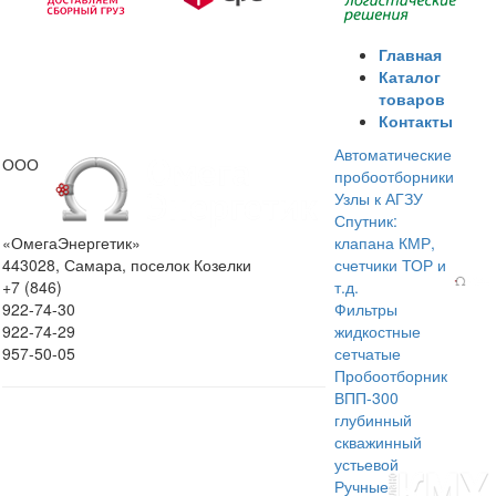
Главная
Каталог
товаров
Контакты
Автоматические
ООО
пробоотборники
Узлы к АГЗУ
Спутник:
«ОмегаЭнергетик»
клапана КМР,
443028, Самара, поселок Козелки
счетчики ТОР и
+7 (846)
т.д.
922-74-30
Фильтры
922-74-29
жидкостные
957-50-05
сетчатые
Пробоотборник
ВПП-300
глубинный
скважинный
устьевой
Ручные