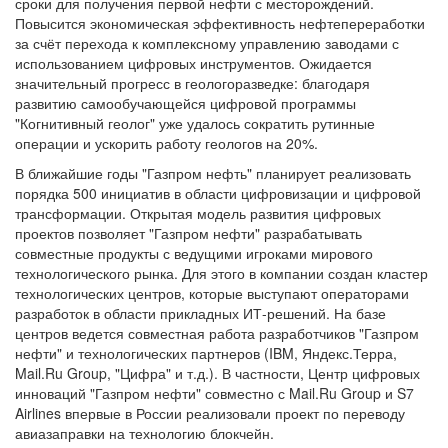
сроки для получения первой нефти с месторождений.
Повысится экономическая эффективность нефтепереработки
за счёт перехода к комплексному управлению заводами с
использованием цифровых инструментов. Ожидается
значительный прогресс в геологоразведке: благодаря
развитию самообучающейся цифровой программы
"Когнитивный геолог" уже удалось сократить рутинные
операции и ускорить работу геологов на 20%.
В ближайшие годы "Газпром нефть" планирует реализовать
порядка 500 инициатив в области цифровизации и цифровой
трансформации. Открытая модель развития цифровых
проектов позволяет "Газпром нефти" разрабатывать
совместные продукты с ведущими игроками мирового
технологического рынка. Для этого в компании создан кластер
технологических центров, которые выступают операторами
разработок в области прикладных ИТ-решений. На базе
центров ведется совместная работа разработчиков "Газпром
нефти" и технологических партнеров (IBM, Яндекс.Терра,
Mail.Ru Group, "Цифра" и т.д.). В частности, Центр цифровых
инноваций "Газпром нефти" совместно с Mail.Ru Group и S7
Airlines впервые в России реализовали проект по переводу
авиазаправки на технологию блокчейн.