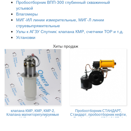
Пробоотборник ВПП-300 глубинный скважинный
устьевой
Влагомеры
МИГ-ИЛ линии измерительные, МИГ-Л линии
струевыпрямительные
Узлы к АГЗУ Спутник: клапана КМР, счетчики ТОР и т.д.
Установки
Хиты продаж
клапана КМР, КМР, КМР-2,
Пробоотборник СТАНДАРТ,
Клапана магниторегулируемые
Стандарт, пробоотборник нефти,
КМР жидкостной
Пробоотборник СТАНДАРТ -А