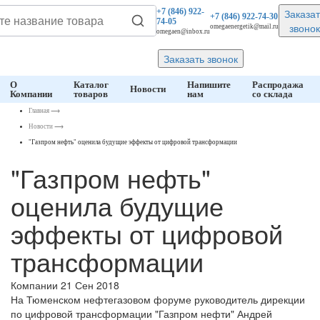
Заказат
+7 (846)
922-
+7 (846)
922-74-30
74-05
звонок
omegaenergetik@mail.ru
omegaen@inbox.ru
Заказать звонок
О
Каталог
Напишите
Распродажа
Новости
Компании
товаров
нам
со склада
Главная
⟶
Новости
⟶
"Газпром нефть" оценила будущие эффекты от цифровой трансформации
"Газпром нефть"
оценила будущие
эффекты от цифровой
трансформации
Компании
21 Сен 2018
На Тюменском нефтегазовом форуме руководитель дирекции
по цифровой трансформации "Газпром нефти" Андрей