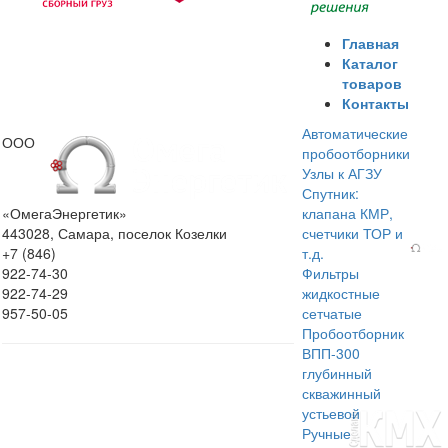
Главная
Каталог
товаров
Контакты
Автоматические
ООО
пробоотборники
Узлы к АГЗУ
Спутник:
«ОмегаЭнергетик»
клапана КМР,
443028, Самара, поселок Козелки
счетчики ТОР и
+7 (846)
т.д.
922-74-30
Фильтры
922-74-29
жидкостные
957-50-05
сетчатые
Пробоотборник
ВПП-300
глубинный
скважинный
устьевой
Ручные