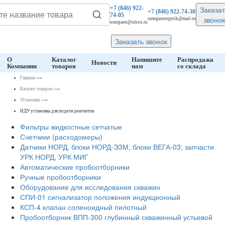
Заказат
+7 (846)
922-
+7 (846)
922-74-30
74-05
звонок
omegaenergetik@mail.ru
omegaen@inbox.ru
Заказать звонок
О
Каталог
Напишите
Распродажа
Новости
Компании
товаров
нам
со склада
Главная
⟶
Каталог товаров
⟶
Установки
⟶
НДУ установка для подачи реагентов
Фильтры жидкостные сетчатые
Счетчики (расходомеры)
Датчики НОРД, блоки НОРД-Э3М, блоки ВЕГА-03; запчасти
УРК НОРД, УРК МИГ
Автоматические пробоотборники
Ручные пробоотборники
Оборудование для исследования скважин
СПИ-01 сигнализатор положения индукционный
КСП-4 клапан соленоидный пилотный
Пробоотборник ВПП-300 глубинный скважинный устьевой