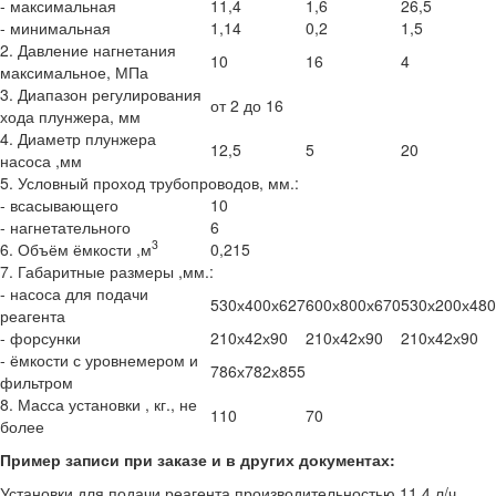
- максимальная
11,4
1,6
26,5
- минимальная
1,14
0,2
1,5
2. Давление нагнетания
10
16
4
максимальное, МПа
3. Диапазон регулирования
от 2 до 16
хода плунжера, мм
4. Диаметр плунжера
12,5
5
20
насоса ,мм
5. Условный проход трубопроводов, мм.:
- всасывающего
10
- нагнетательного
6
3
6. Объём ёмкости ,м
0,215
7. Габаритные размеры ,мм.:
- насоса для подачи
530х400х627
600х800х670
530х200х480
реагента
- форсунки
210х42х90
210х42х90
210х42х90
- ёмкости с уровнемером и
786х782х855
фильтром
8. Масса установки , кг., не
110
70
более
Пример записи при заказе и в других документах:
Установки для подачи реагента производительностью 11,4 л/ч,